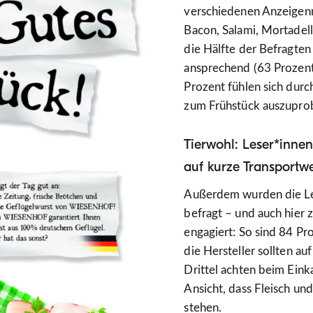
verschiedenen Anzeigenm
Bacon, Salami, Mortadel
die Hälfte der Befragten
ansprechend (63 Prozent
Prozent fühlen sich durch
zum Frühstück auszuprob
Tierwohl: Leser*inne
auf kurze Transportw
Außerdem wurden die Le
befragt – und auch hier 
engagiert: So sind 84 Pr
die Hersteller sollten a
Drittel achten beim Eink
Ansicht, dass Fleisch un
stehen.