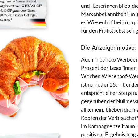
und -Leserinnen blieb d
Markenbekanntheit“ im gl
es Wiesenhof bei knapp 
für den Frühstückstisch g
Die Anzeigenmotive: 
Auch in puncto Werbeer
Prozent der Leser*innen 
Wochen Wiesenhof-Werbu
ist nur jeder 25. – bei d
entspricht einer Steige
gegenüber der Nullmessu
allgemein, blieben die m
Köpfen der Verbraucher*
im Kampagnenzeitraum u
positivem Ergebnis trug 