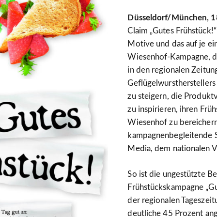
Düsseldorf/München, 18
Claim „Gutes Frühstück!
Motive und das auf je ei
Wiesenhof-Kampagne, di
in den regionalen Zeitung
Geflügelwurstherstellers
zu steigern, die Produkt
zu inspirieren, ihren Fr
Wiesenhof zu bereichern.
kampagnenbegleitende St
Media, dem nationalen V
So ist die ungestützte 
Frühstückskampagne „Gut
der regionalen Tageszei
deutliche 45 Prozent ang