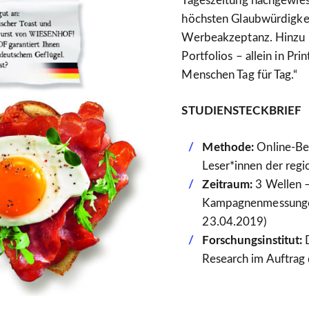
Tageszeitung nachgewie
höchsten Glaubwürdigkei
Werbeakzeptanz. Hinzu 
Portfolios – allein in Pri
Menschen Tag für Tag.“
STUDIENSTECKBRIEF
Methode:
Online-Be
Leser*innen der regi
Zeitraum:
3 Wellen –
Kampagnenmessungen 
23.04.2019)
Forschungsinstitut:
D
Research im Auftrag