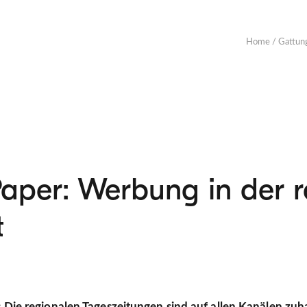
Home
/
Gattun
-Paper: Werbung in der 
t
: Die regionalen Tageszeitungen sind auf allen Kanälen zu