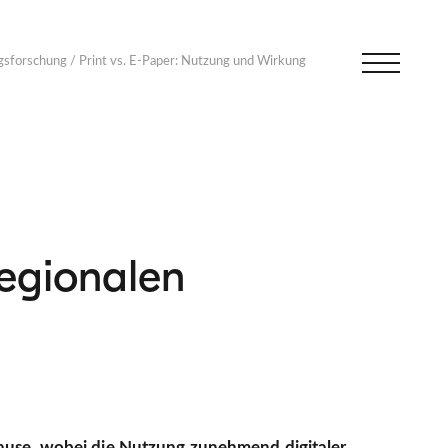
gsforschung
/
Print vs. E-Paper: Nutzung und Wirkung
regionalen
hause, wobei die Nutzung zunehmend digitaler