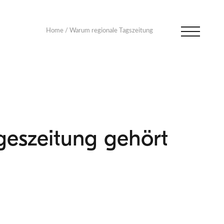
Home
/
Warum regionale Tagszeitung
geszeitung gehört